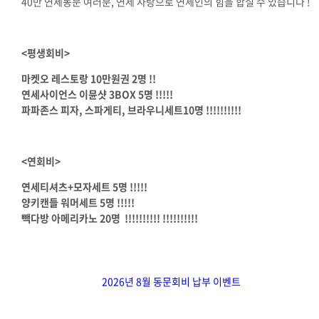
40만 연세동문 여러분, 연세 사랑으로 연세인의 힘을 합칠 수 있습니다 !
<평생회비>
마켓오 레스토랑 10만원권 2명 !!
연세사이언스 이뮨샷 3BOX 5명
!!!!!
파파존스 피자, 스파게티, 브라우니세트10명
!!!!!
!!!!!
<연회비>
연세티셔츠+모자세트 5명
!!!!!
양키캔들 워머세트 5명
!!!!!
빽다방 아메리카노 20명
!!!!!
!!!!!
!!!!!
!!!!!
2026년 8월 동문회비 납부 이벤트