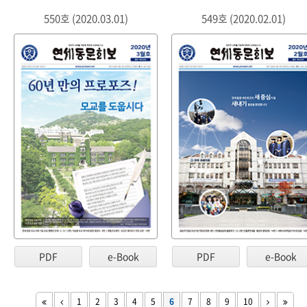
550호 (2020.03.01)
549호 (2020.02.01)
PDF
e-Book
PDF
e-Book
1
2
3
4
5
6
7
8
9
10