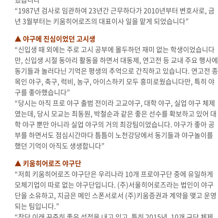
“1987년 검사로 임관하여 23년간 근무하다가 2010년부터 변호사로, 금
년 3월부터는 키움히어로즈의 대표이사 일을 맡게 되었습니다”
▲ 야구에 진심이었던 고시생
“신입생 때 외에는 주로 고시 공부에 몰두하던 재미 없는 학생이었습니다
만, 신입생 시절 동아리 활동을 하면서 대동제, 연고전 등 교내 주요 행사에
동기들과 놀러다닌 기억은 평생의 추억으로 간직하고 있습니다. 연고전 종
목인 야구, 축구, 럭비, 농구, 아이스하키 모두 흥미로웠습니다만, 특히 야
구를 좋아했습니다”
“당시는 아직 프로 야구 출범 전이라 고교야구, 대학 야구, 실업 야구 체제
였는데, 당시 모교는 최동원, 박철순과 같은 좋은 선수를 확보하고 있어 대
학 야구 뿐만 아니라 실업 야구의 거의 최강팀이었습니다. 야구가 좋아 공
부를 하면서도 점심시간마다 틈틈이 노천강당에서 동기들과 야구놀이를
했던 기억이 아직도 생생합니다”
▲ 키움히어로즈 야구단
“저희 키움히어로즈 야구단은 우리나라 10개 프로야구단 중에 유일하게
모체기업이 따로 없는 야구단입니다. (주)서울히어로즈라는 법인이 야구
단을 소유하고, 지금은 메인 스폰서로서 (주)키움증권과 계약을 맺고 운영
되는 팀입니다.”
“창단 이래 꾸준히 좋은 성적을 내고 있고, 특히 2015년, 10개 구단 체제