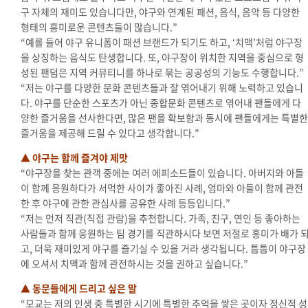
구 자체의 재미도 있습니다만, 야구와 연계된 패션, 음식, 음악 등 다양한
형태의 흥미로운 콘텐츠들이 많습니다.”
“예를 들어 야구 유니폼이 패션 브랜드가 되기도 하고, ‘치맥’처럼 야구장
을 상징하는 음식도 탄생합니다. 또, 야구장이 위치한 지역을 중심으로 형
성된 팬덤은 지역 커뮤티니를 하나로 묶는 공공성의 기능도 수행합니다.”
“저는 야구를 다양한 문화 콘텐츠들과 잘 엮어내기 위해 노력하고 있습니
다. 야구를 단순한 스포츠가 아닌 종합문화 콘텐츠로 엮어내 팬들에게 다
양한 즐거움을 선사한다면, 많은 팬을 확보함과 동시에 팬들에게는 특별한
즐거움을 제공해 드릴 수 있다고 생각합니다.”
▲ 야구는 함께 즐겨야 제맛
“야구장을 찾는 관객 중에는 여러 에피소드들이 있습니다. 아버지와 아들
이 함께 응원하다가 서먹한 사이가 좋아진 사례, 엄마와 아들이 함께 관전
한 후 야구에 관한 관심사를 공유한 사례 등등입니다.
”
“저는 먼저 직관(직접 관람)을 추천합니다. 가족, 친구, 연인 등 좋아하는
사람들과 함께 응원하는 팀 경기를 직관하시다 보면 저절로 흥미가 배가 
고, 더욱 재미있게 야구를 즐기실 수 있을 거라 생각됩니다. 틈틈이 야구장
에 오셔서 치맥과 함께 관전하시는 것을 권하고 싶습니다.”
▲ 동문들에게 드리고 싶은 말
“모교는 저의 인생 중 특별한 시기에 특별한 추억을 쌓은 곳이자 정신적 성