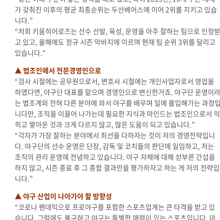
가 갖춰진 이후의 평균 최종순위는 두산베어스에 이어 2위를 지키고 있습
니다.”
“저희 키움히어로즈는 선수 선발, 육성, 운영을 아주 잘하는 팀으로 인정
고 있고, 올해에도 정규 시즌 막바지에 이르며 현재 팀 순위 3위를 달리고
있습니다.”
▲ 법조인에서 전문경영인으로
“검사 시절에는 공무원으로서, 변호사 시절에는 개인사업자로서 영업을
하였다면, 야구단 대표를 맡으며 경영인으로 변신한거죠. 야구단 운영이
는 법조계와 전혀 다른 분야에 와서 야구를 배우며 일에 몰입해가는 과정
니다만, 조직을 이끌어 나가는데 필요한 지식과 마인드는 법조인으로서 익
히고 쌓아온 것과 크게 다르지 않고, 많은 도움이 되고 있습니다.”
“각자가 가장 잘하는 분야에서 최선을 다하자는 것이 저의 경영전략입니
다. 야구단의 선수 운영은 단장, 감독 및 코치들의 판단에 일임하고, 저는
조직의 관리 운영에 전념하고 있습니다. 야구 자체에 대해 섣부른 간섭을
하지 않고, 시즌 종료 후 그 종합 결과만을 평가하자고 하는 게 저의 전략입
니다.”
▲ 야구 산업이 나아가야 할 방향성
“코로나 팬데믹으로 프로야구를 포함한 스포츠업계는 큰 타격을 받고 있
습니다. 그럼에도 불구하고 야구는 특별한 매력이 있는 스포츠입니다. 야