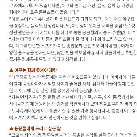
구 자체의 재미도 있습니다만, 야구와 연계된 패션, 음식, 음악 등 다양한
형태의 흥미로운 콘텐츠들이 많습니다.”
“예를 들어 야구 유니폼이 패션 브랜드가 되기도 하고, ‘치맥’처럼 야구장
을 상징하는 음식도 탄생합니다. 또, 야구장이 위치한 지역을 중심으로 형
성된 팬덤은 지역 커뮤티니를 하나로 묶는 공공성의 기능도 수행합니다.”
“저는 야구를 다양한 문화 콘텐츠들과 잘 엮어내기 위해 노력하고 있습니
다. 야구를 단순한 스포츠가 아닌 종합문화 콘텐츠로 엮어내 팬들에게 다
양한 즐거움을 선사한다면, 많은 팬을 확보함과 동시에 팬들에게는 특별한
즐거움을 제공해 드릴 수 있다고 생각합니다.”
▲ 야구는 함께 즐겨야 제맛
“야구장을 찾는 관객 중에는 여러 에피소드들이 있습니다. 아버지와 아들
이 함께 응원하다가 서먹한 사이가 좋아진 사례, 엄마와 아들이 함께 관전
한 후 야구에 관한 관심사를 공유한 사례 등등입니다.
”
“저는 먼저 직관(직접 관람)을 추천합니다. 가족, 친구, 연인 등 좋아하는
사람들과 함께 응원하는 팀 경기를 직관하시다 보면 저절로 흥미가 배가 
고, 더욱 재미있게 야구를 즐기실 수 있을 거라 생각됩니다. 틈틈이 야구장
에 오셔서 치맥과 함께 관전하시는 것을 권하고 싶습니다.”
▲ 동문들에게 드리고 싶은 말
“모교는 저의 인생 중 특별한 시기에 특별한 추억을 쌓은 곳이자 정신적 성