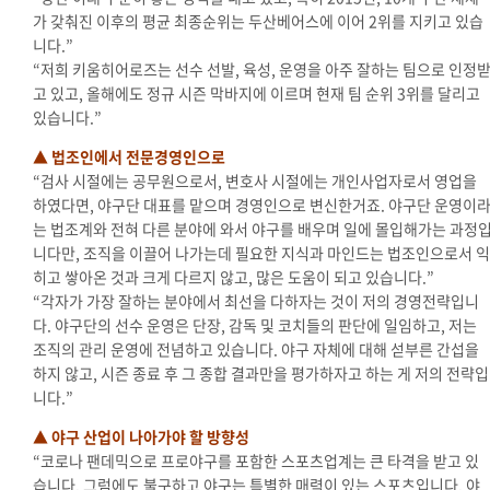
가 갖춰진 이후의 평균 최종순위는 두산베어스에 이어 2위를 지키고 있습
니다.”
“저희 키움히어로즈는 선수 선발, 육성, 운영을 아주 잘하는 팀으로 인정
고 있고, 올해에도 정규 시즌 막바지에 이르며 현재 팀 순위 3위를 달리고
있습니다.”
▲ 법조인에서 전문경영인으로
“검사 시절에는 공무원으로서, 변호사 시절에는 개인사업자로서 영업을
하였다면, 야구단 대표를 맡으며 경영인으로 변신한거죠. 야구단 운영이
는 법조계와 전혀 다른 분야에 와서 야구를 배우며 일에 몰입해가는 과정
니다만, 조직을 이끌어 나가는데 필요한 지식과 마인드는 법조인으로서 익
히고 쌓아온 것과 크게 다르지 않고, 많은 도움이 되고 있습니다.”
“각자가 가장 잘하는 분야에서 최선을 다하자는 것이 저의 경영전략입니
다. 야구단의 선수 운영은 단장, 감독 및 코치들의 판단에 일임하고, 저는
조직의 관리 운영에 전념하고 있습니다. 야구 자체에 대해 섣부른 간섭을
하지 않고, 시즌 종료 후 그 종합 결과만을 평가하자고 하는 게 저의 전략입
니다.”
▲ 야구 산업이 나아가야 할 방향성
“코로나 팬데믹으로 프로야구를 포함한 스포츠업계는 큰 타격을 받고 있
습니다. 그럼에도 불구하고 야구는 특별한 매력이 있는 스포츠입니다. 야