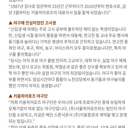
“1987년 검사로 임관하여 23년간 근무하다가 2010년부터 변호사로, 금
년 3월부터는 키움히어로즈의 대표이사 일을 맡게 되었습니다”
▲ 야구에 진심이었던 고시생
“신입생 때 외에는 주로 고시 공부에 몰두하던 재미 없는 학생이었습니다
만, 신입생 시절 동아리 활동을 하면서 대동제, 연고전 등 교내 주요 행사에
동기들과 놀러다닌 기억은 평생의 추억으로 간직하고 있습니다. 연고전 종
목인 야구, 축구, 럭비, 농구, 아이스하키 모두 흥미로웠습니다만, 특히 야
구를 좋아했습니다”
“당시는 아직 프로 야구 출범 전이라 고교야구, 대학 야구, 실업 야구 체제
였는데, 당시 모교는 최동원, 박철순과 같은 좋은 선수를 확보하고 있어 대
학 야구 뿐만 아니라 실업 야구의 거의 최강팀이었습니다. 야구가 좋아 공
부를 하면서도 점심시간마다 틈틈이 노천강당에서 동기들과 야구놀이를
했던 기억이 아직도 생생합니다”
▲ 키움히어로즈 야구단
“저희 키움히어로즈 야구단은 우리나라 10개 프로야구단 중에 유일하게
모체기업이 따로 없는 야구단입니다. (주)서울히어로즈라는 법인이 야구
단을 소유하고, 지금은 메인 스폰서로서 (주)키움증권과 계약을 맺고 운영
되는 팀입니다.”
“창단 이래 꾸준히 좋은 성적을 내고 있고, 특히 2015년, 10개 구단 체제