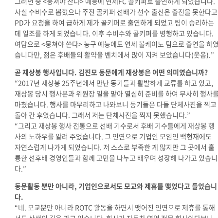
그러던 중 <뭉쳐야 찬다> 예능에 연세FC 골키퍼로 출연하게 되었습니다.
사실 수비수로 뽑혔으나 주전 골키퍼 선배가 선수 출신은 출전을 못한다고
PD가 요청을 하여 급하게 제가 골키퍼로 출연하게 되었고 팀이 승리하는
데 일조를 하게 되었습니다. 이후 수비수와 골키퍼를 병행하고 있습니다.
여담으로 <뭉쳐야 쏜다> 농구 예능에도 연세 볼케이노 팀으로 출연을 하
습니다만, 젊은 후배들의 활약을 벤치에서 많이 지켜 보았습니다(웃음).
”
곧 재상봉 행사입니다. 김진모 동문에게 재상봉은 어떤 의미였습니까?
“2017년 재상봉 25주년에서 만난 동기들과 활발하게 교류를 하고 있고,
재상봉 당시 행사분과 위원장 일을 맡아 열심히 준비를 하여 무사히 행사
마쳤습니다. 행사를 마무리하고 나와보니 동기들은 다들 단체사진을 찍고
돌아 간 후였습니다. 그래서 저는 단체사진을 찍지 못했습니다.
”
“그리고 재상봉 행사 전통으로 선배 기수로서 후배 기수들에게 재상봉 행
사의 노하우를 알려 주었습니다.
그 인연으로 기업인 모임인 백현재에도
자연스럽게 나가게 되었습니다. 저 스스로 부족한 게 많지만 그 곳에서 훌
륭한 선후배 경영인들과 함께 고민을 나누고 배우며 성장해 나가고 있습니
다.
”
동문활동 뿐만 아니라, 기업인으로서도 모교와 제휴를 맺었다고 들었습니
다.
“네. 모교뿐만 아니라 ROTC 활동을 하면서 맺어진 인연으로 제휴를 통해
서도 상생의 길을 가고 있습니다. 회사가 자동차 영업 전문 회사이다보니