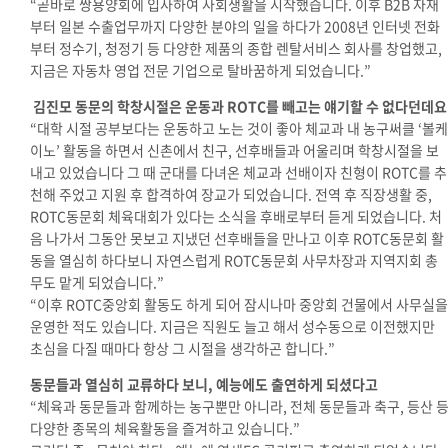
“
곧바로 쌍용양회에 입사하여 사회생활을 시작했습니다. 이후 B2B 자재
부터 일본 수출업무까지 다양한 분야의 일을 하다가 2008년 인터넷 전화
부터 정수기, 청정기 등 다양한 제품의 종합 렌탈서비스 회사를 창업했고,
지금은 자동차 영업 전문 기업으로 탈바꿈하게 되었습니다.”
김진모 동문의 학창시절은 운동과 ROTC를 빼고는 얘기할 수 없다던데요
“대학 시절 공부보다는 운동하고 노는 것이 좋아 체교과 내 농구써클 ‘볼케
이노’ 활동을 하면서 신촌에서 친구, 선후배들과 어울리며 학창시절을 보
내고 있었습니다 그 때 군대를 다녀온 체교과 선배이자 친형이 ROTC를 추
천해 주었고 지원 후 합격하여 장교가 되었습니다. 전역 후 직장생활 중,
ROTC동문회 체육대회가 있다는 소식을 후배로부터 듣게 되었습니다. 처
음 나가서 그동안 못보고 지냈던 선후배들을 만나고 이후 ROTC동문회 활
동을 열심히 하다보니 자연스럽게 ROTC동문회 사무차장과 지역지회 총
무도 맡게 되었습니다.”
“이후 ROTC중앙회 활동도 하게 되어 잠시나마 중앙회 건물에서 사무실을
운영한 적도 있습니다. 지금은 직원도 늘고 해서 성수동으로 이전했지만
초심을 다질 때마다 항상 그 시절을 생각하곤 합니다.”
동문들과 열심히 교류하다 보니, 예능에도 출연하게 되셨다고
“체육과 동문들과 함께하는 농구뿐만 아니라, 전체 동문들과 축구, 등산 
다양한 종목의 체육활동을 즐겨하고 있습니다.
”