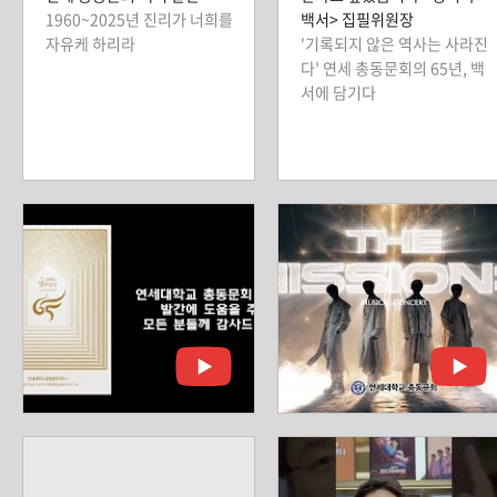
1960~2025년 진리가 너희를
백서> 집필위원장
자유케 하리라
'기록되지 않은 역사는 사라진
다' 연세 총동문회의 65년, 백
서에 담기다