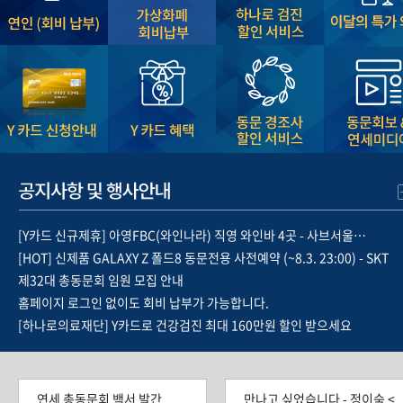
[Y카드 신규제휴] 아영FBC(와인나라) 직영 와인바 4곳 - 사브서울…
[HOT] 신제품 GALAXY Z 폴드8 동문전용 사전예약 (~8.3. 23:00) - SKT
제32대 총동문회 임원 모집 안내
홈페이지 로그인 없이도 회비 납부가 가능합니다.
[하나로의료재단] Y카드로 건강검진 최대 160만원 할인 받으세요
평생회비 납부 동문 혜택을 알려드립니다.
8월 동문회비 이벤트!!!!!!!!
[동문특가] 먼지없는 안심티슈 '바스틀리' 단 10일 한정세일 ~7.10
연세 총동문회 백서 발간
만나고 싶었습니다 - 정이숙 <